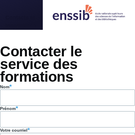
Aller au contenu principal
Contacts et
Inscriptions
Contacter le
service des
formations
Nom
Prénom
Votre courriel